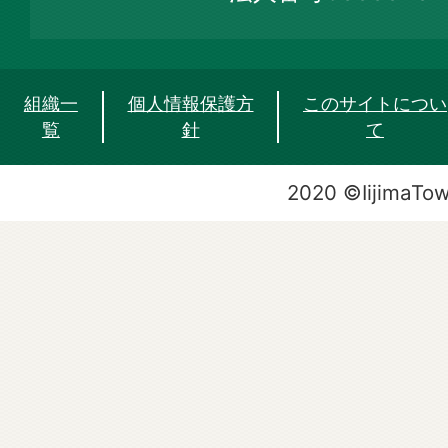
組織一
個人情報保護方
このサイトについ
覧
針
て
2020 ©IijimaTo