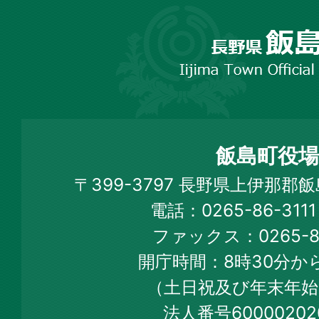
長
野
市
飯
島
町
飯島町役場
Iijima
〒399-3797 長野県上伊那郡
Town
電話：0265-86-31
Official
ファックス：0265-86
Web
開庁時間：8時30分から
Site
（土日祝及び年末年始
法人番号60000202