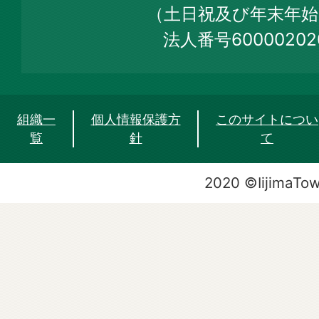
Site
（土日祝及び年末年始
法人番号60000202
組織一
個人情報保護方
このサイトについ
覧
針
て
2020 ©IijimaTo