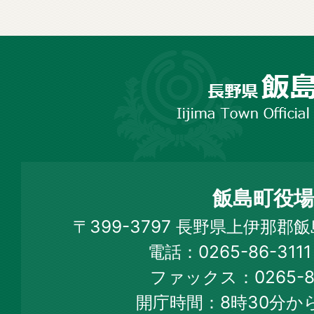
長
野
市
飯
島
町
飯島町役場
Iijima
〒399-3797 長野県上伊那郡
Town
電話：0265-86-31
Official
ファックス：0265-86
Web
開庁時間：8時30分から