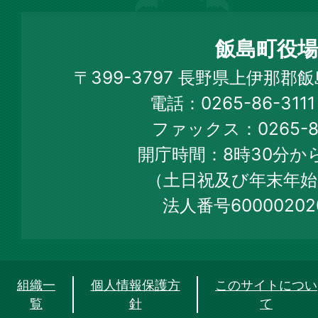
島
町
飯島町役場
Iijima
〒399-3797 長野県上伊那郡
Town
電話：0265-86-31
Official
ファックス：0265-86
Web
開庁時間：8時30分から
Site
（土日祝及び年末年始
法人番号60000202
組織一
個人情報保護方
このサイトについ
覧
針
て