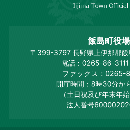
市
飯
島
町
飯島町役場
Iijima
〒399-3797 長野県上伊那郡
Town
電話：0265-86-31
Official
ファックス：0265-86
Web
開庁時間：8時30分から
Site
（土日祝及び年末年始
法人番号60000202