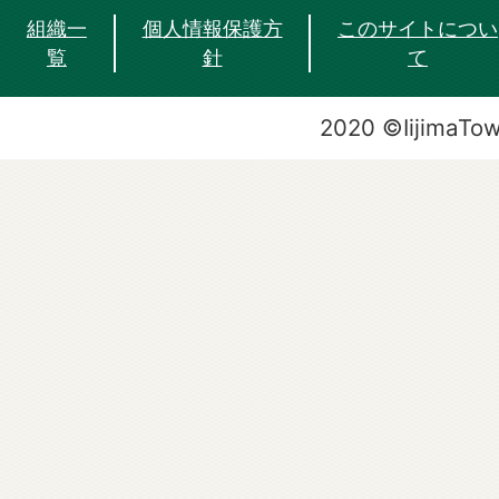
組織一
個人情報保護方
このサイトについ
覧
針
て
2020 ©IijimaTo