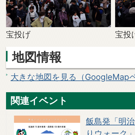
宝投げ
宝投
地図情報
大きな地図を見る（GoogleMa
関連イベント
催
飯島発「明治
りウォーク