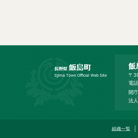
長
飯
野
市
〒3
飯
電話
島
開庁
町
Iijima
法人
Town
Official
Web
Site
組織一覧