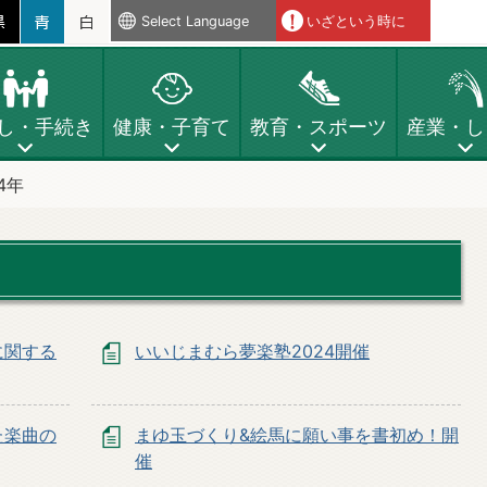
Select Language
いざという時に
し・手続き
健康・子育て
教育・スポーツ
産業・し
4年
に関する
いいじまむら夢楽塾2024開催
た楽曲の
まゆ玉づくり&絵馬に願い事を書初め！開
催