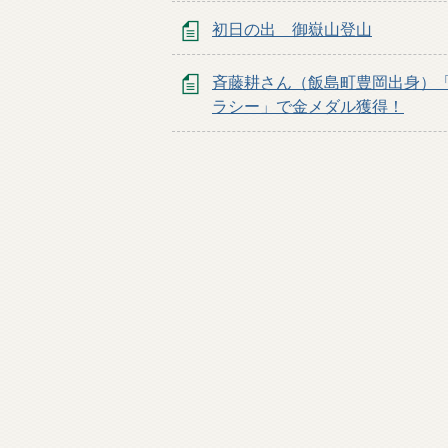
初日の出 御嶽山登山
斉藤耕さん（飯島町豊岡出身）
ラシー」で金メダル獲得！