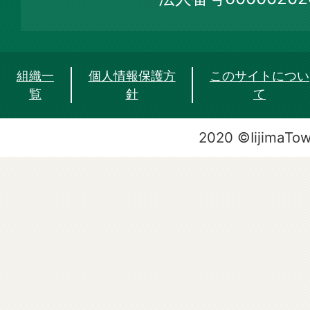
組織一
個人情報保護方
このサイトについ
覧
針
て
2020 ©IijimaTo