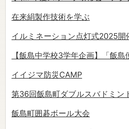
在来絹製作技術を学ぶ
イルミネーション点灯式2025開
【飯島中学校3学年企画】「飯島
イイジマ防災CAMP
第36回飯島町ダブルスバドミン
飯島町囲碁ボール大会