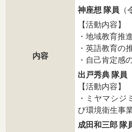
神座想 隊員
（
【活動内容】
・地域教育推
・英語教育の
内容
・自己肯定感
出戸秀典 隊員
【活動内容】
・ミヤマシジ
び環境衛生事
成田和三郎 隊