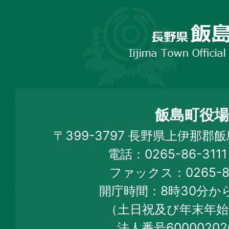
長
野
市
飯
島
町
飯島町役場
Iijima
〒399-3797 長野県上伊那郡
Town
電話：0265-86-31
Official
ファックス：0265-86
Web
開庁時間：8時30分から
Site
（土日祝及び年末年始
法人番号60000202