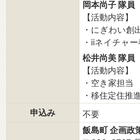
岡本尚子 隊員
【活動内容】
・にぎわい創
・iiネイチャ
松井尚美 隊員
【活動内容】
・空き家担当
・移住定住推
申込み
不要
飯島町 企画政