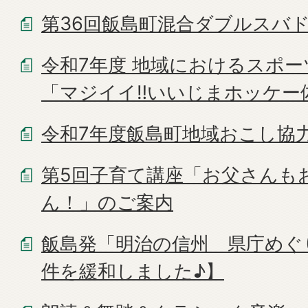
第36回飯島町混合ダブルスバ
令和7年度 地域におけるスポ
「マジイイ‼いいじまホッケー
令和7年度飯島町地域おこし協
第5回子育て講座「お父さんも
ん！」のご案内
飯島発「明治の信州 県庁めぐ
件を緩和しました♪】