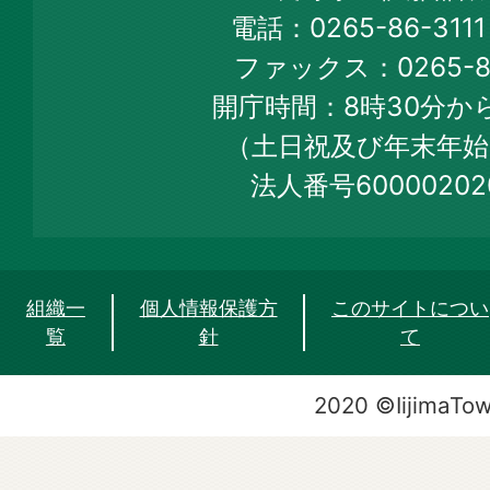
Town
電話：0265-86-31
Official
ファックス：0265-86
Web
開庁時間：8時30分から
Site
（土日祝及び年末年始
法人番号60000202
組織一
個人情報保護方
このサイトについ
覧
針
て
2020 ©IijimaTo