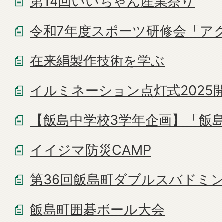
第14回いいちゃん産業祭り
令和7年度スポーツ研修会「ア
在来絹製作技術を学ぶ
イルミネーション点灯式2025
【飯島中学校3学年企画】「飯
イイジマ防災CAMP
第36回飯島町ダブルスバドミ
飯島町囲碁ボール大会