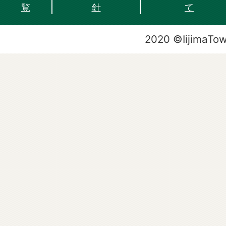
覧
針
て
2020 ©IijimaTo