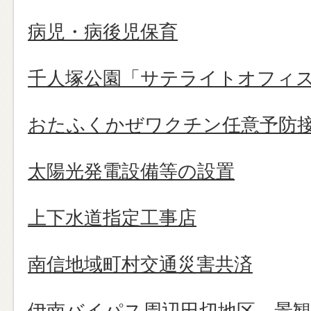
病児・病後児保育
千人塚公園「サテライトオフィ
おたふくかぜワクチン任意予防
太陽光発電設備等の設置
上下水道指定工事店
南信地域町村交通災害共済
伊南バイパス周辺田切地区 景観