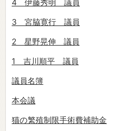
4 伊藤秀明 議員
3 宮脇寛行 議員
2 星野晃伸 議員
1 吉川順平 議員
議員名簿
本会議
猫の繁殖制限手術費補助金