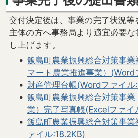
事業完了後の提出書
交付決定後は、事業の完了状況等
主体の方へ事務局より適宜必要な
し上げます。
飯島町農業振興総合対策事業
マート農業推進事業）(Wordファ
財産管理台帳(Wordファイル:21
飯島町農業振興総合対策事業
業）完了写真帳(Excelファイル:
飯島町農業振興総合対策事業補
ァイル:18.2KB)