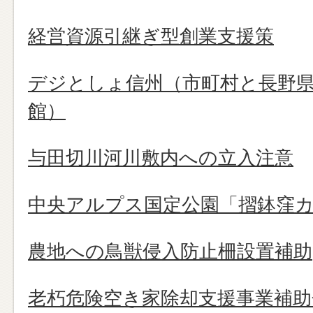
経営資源引継ぎ型創業支援策
デジとしょ信州（市町村と長野
館）
与田切川河川敷内への立入注意
中央アルプス国定公園「摺鉢窪
農地への鳥獣侵入防止柵設置補助
老朽危険空き家除却支援事業補助