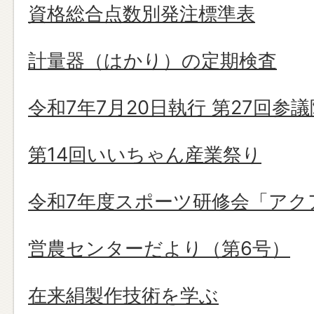
資格総合点数別発注標準表
計量器（はかり）の定期検査
令和7年7月20日執行 第27回参
第14回いいちゃん産業祭り
令和7年度スポーツ研修会「アク
営農センターだより（第6号）
在来絹製作技術を学ぶ