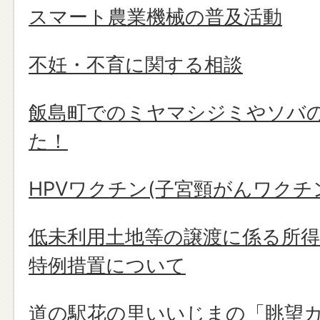
スマート農業機械の普及活動
不妊・不育に関する相談
飯島町でのミヤマシジミやソバ
た！
HPVワクチン(子宮頸がんワク
低未利用土地等の譲渡に係る所
特例措置について
道の駅花の里いいじまの「眺望