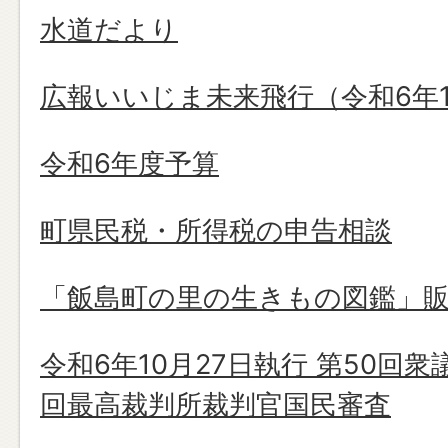
水道だより
広報いいじま未来飛行（令和6年1
令和6年度予算
町県民税・所得税の申告相談
「飯島町の里の生きもの図鑑」
令和6年10月27日執行 第50回
回最高裁判所裁判官国民審査