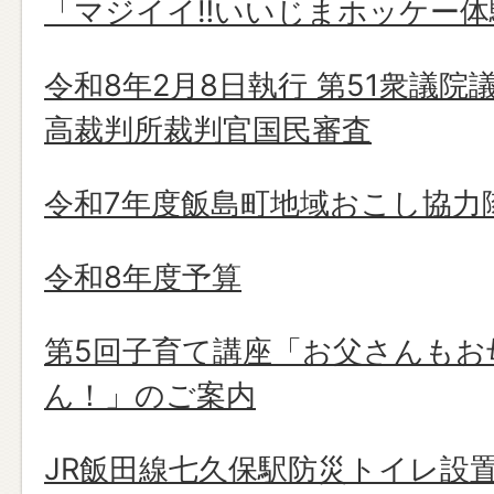
「マジイイ‼いいじまホッケー体
令和8年2月8日執行 第51衆議院
高裁判所裁判官国民審査
令和7年度飯島町地域おこし協力
令和8年度予算
第5回子育て講座「お父さんもお
ん！」のご案内
JR飯田線七久保駅防災トイレ設