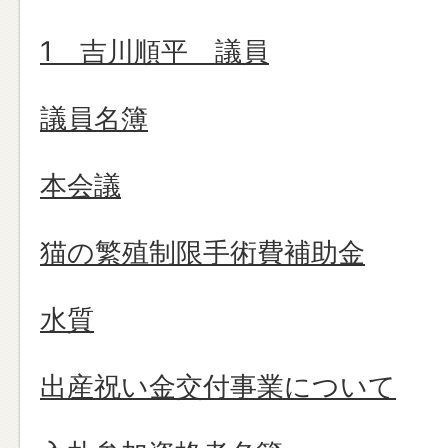
1 吉川順平 議員
議員名簿
本会議
猫の繁殖制限手術費補助金
水質
出産祝い金交付事業について