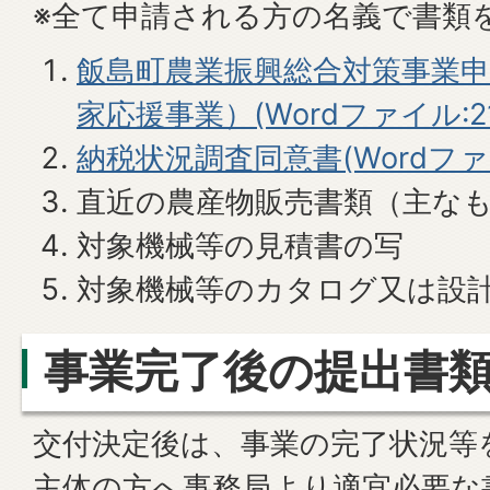
※全て申請される方の名義で書類
飯島町農業振興総合対策事業
家応援事業）(Wordファイル:21.
納税状況調査同意書(Wordファイル
直近の農産物販売書類（主な
対象機械等の見積書の写
対象機械等のカタログ又は設
事業完了後の提出書
交付決定後は、事業の完了状況等
主体の方へ事務局より適宜必要な