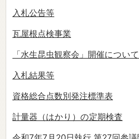
入札公告等
瓦屋根点検事業
「水生昆虫観察会」開催につい
入札結果等
資格総合点数別発注標準表
計量器（はかり）の定期検査
令和7年7月20日執行 第27回参