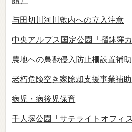
館）
与田切川河川敷内への立入注意
中央アルプス国定公園「摺鉢窪
農地への鳥獣侵入防止柵設置補助
老朽危険空き家除却支援事業補助
病児・病後児保育
千人塚公園「サテライトオフィ