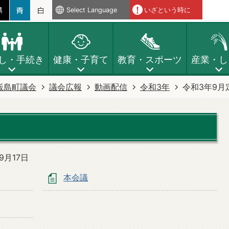
Select Language
いざという時に
し・手続き
健康・子育て
教育・スポーツ
産業・し
飯島町議会
議会広報
動画配信
令和3年
令和3年9月
月17日
本会議