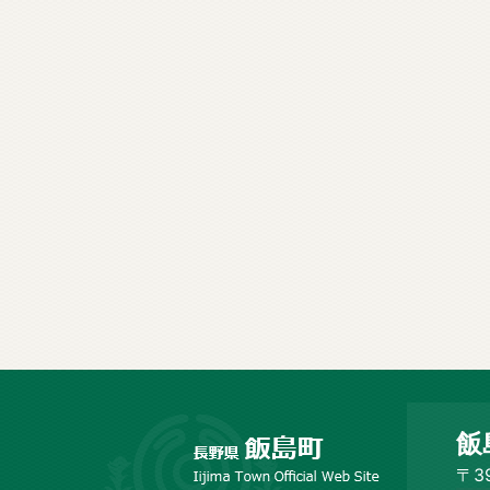
長
飯
野
市
〒3