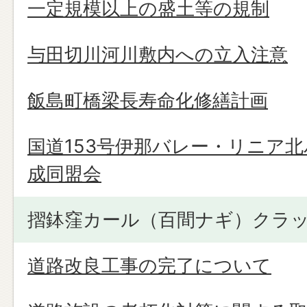
一定規模以上の盛土等の規制
与田切川河川敷内への立入注意
飯島町橋梁長寿命化修繕計画
国道153号伊那バレー・リニア
成同盟会
摺鉢窪カール（百間ナギ）クラ
道路改良工事の完了について