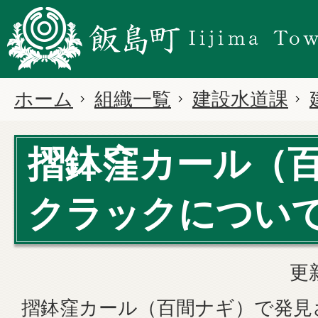
ホーム
組織一覧
建設水道課
摺鉢窪カール（
クラックについ
更
摺鉢窪カール（百間ナギ）で発見