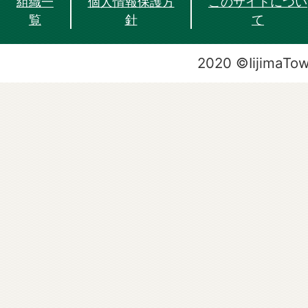
組織一
個人情報保護方
このサイトについ
覧
針
て
2020 ©IijimaTo