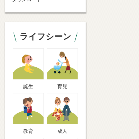
ライフシーン
誕生
育児
教育
成人