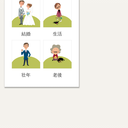
結婚
生活
壮年
老後