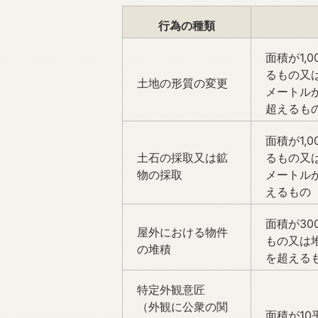
行為の種類
面積が1,
るもの又
土地の形質の変更
メートル
超えるも
面積が1,
土石の採取又は鉱
るもの又
物の採取
メートル
えるもの
面積が3
屋外における物件
もの又は
の堆積
を超える
特定外観意匠
（外観に公衆の関
面積が1