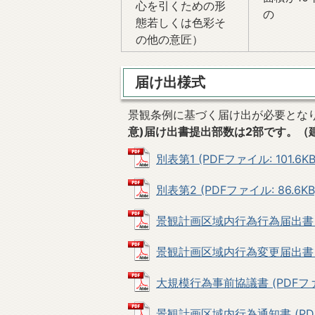
心を引くための形
の
態若しくは色彩そ
の他の意匠）
届け出様式
景観条例に基づく届け出が必要とな
意)届け出書提出部数は2部です。（
別表第1 (PDFファイル: 101.6KB
別表第2 (PDFファイル: 86.6KB
景観計画区域内行為行為届出書 (PD
景観計画区域内行為変更届出書 (PD
大規模行為事前協議書 (PDFファイル
景観計画区域内行為通知書 (PDFフ