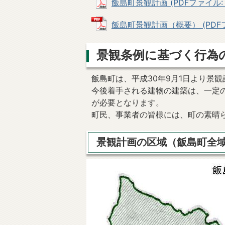
飯島町景観計画 (PDFファイル: 9
飯島町景観計画（概要） (PDFファ
景観条例に基づく行為
飯島町は、平成30年9月1日より景
今後着手される建物の建築は、一定
が必要となります。
町民、事業者の皆様には、町の素晴
景観計画の区域（飯島町全