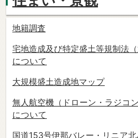
住まい・景観
地籍調査
宅地造成及び特定盛土等規制法（
について
大規模盛土造成地マップ
無人航空機（ドローン・ラジコ
について
国道153号伊那バレー・リニア