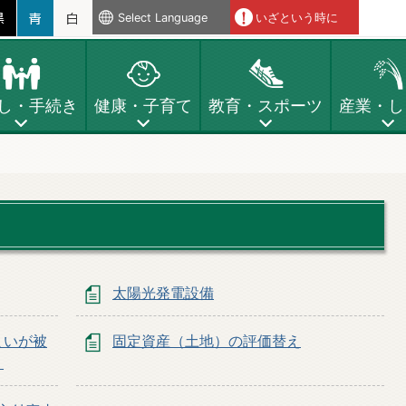
Select Language
いざという時に
し・手続き
健康・子育て
教育・スポーツ
産業・し
太陽光発電設備
まいが被
固定資産（土地）の評価替え
）