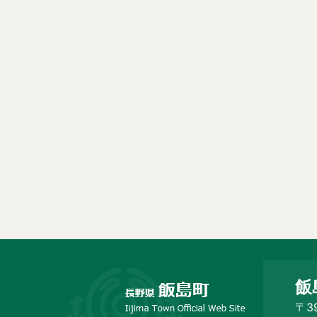
長
飯
野
市
〒3