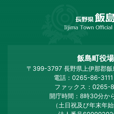
長
野
市
飯
島
町
飯島町役場
Iijima
〒399-3797 長野県上伊那郡
Town
電話：0265-86-31
Official
ファックス：0265-86
Web
開庁時間：8時30分から
Site
（土日祝及び年末年始