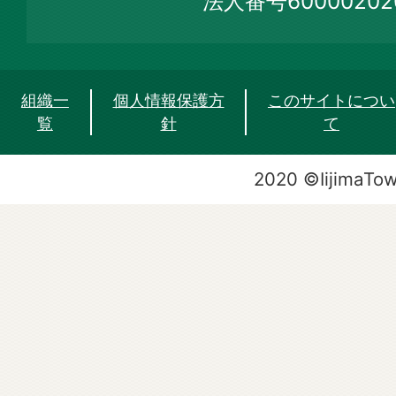
法人番号60000202
組織一
個人情報保護方
このサイトについ
覧
針
て
2020 ©IijimaTo