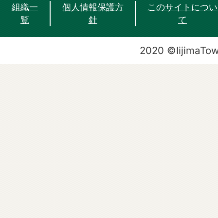
組織一
個人情報保護方
このサイトについ
覧
針
て
2020 ©IijimaTo