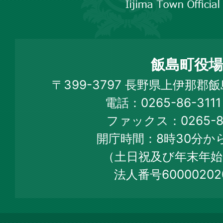
市
飯
島
町
飯島町役場
Iijima
〒399-3797 長野県上伊那郡
Town
電話：0265-86-31
Official
ファックス：0265-86
Web
開庁時間：8時30分から
Site
（土日祝及び年末年始
法人番号60000202