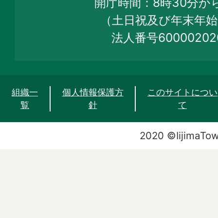
開庁時間：8時30分から
Site
（土日祝及び年末年始
法人番号60000202
組織一
個人情報保護方
このサイトについ
覧
針
て
2020 ©IijimaTo