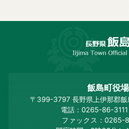
長
野
市
飯
島
町
飯島町役場
Iijima
〒399-3797 長野県上伊那郡
Town
電話：0265-86-31
Official
ファックス：0265-86
Web