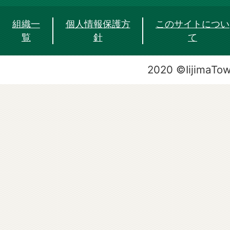
組織一
個人情報保護方
このサイトについ
覧
針
て
2020 ©IijimaTo