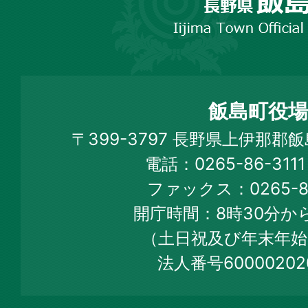
野
市
飯
島
町
飯島町役場
Iijima
〒399-3797 長野県上伊那郡
Town
電話：0265-86-31
Official
ファックス：0265-86
Web
開庁時間：8時30分から
Site
（土日祝及び年末年始
法人番号60000202