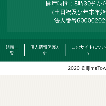
開庁時間：8時30分から
Site
（土日祝及び年末年始
法人番号60000202
組織一
個人情報保護方
このサイトについ
覧
針
て
2020 ©IijimaTo