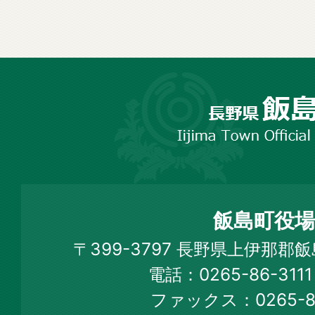
長
野
市
飯
島
町
飯島町役場
Iijima
〒399-3797 長野県上伊那郡
Town
電話：0265-86-31
Official
ファックス：0265-86
Web