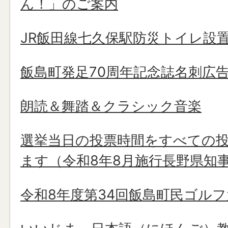
ん！」のご案内
JR飯田線七久保駅防災トイレ設
飯島町発足70周年記念誌名刺広
朗読＆舞踏＆クラシック音楽
選挙当日の投票時間をすべての投
ます（令和8年8月施行長野県知
令和8年度第34回飯島町民ゴルフ