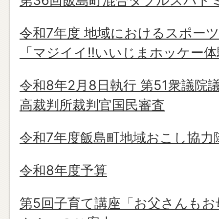
第36回飯島町混合ダブルスバド
令和7年度 地域におけるスポー
「マジイイ‼いいじまホッケー体
令和8年2月8日執行 第51衆議院
高裁判所裁判官国民審査
令和7年度飯島町地域おこし協力
令和8年度予算
第5回子育て講座「お父さんもお