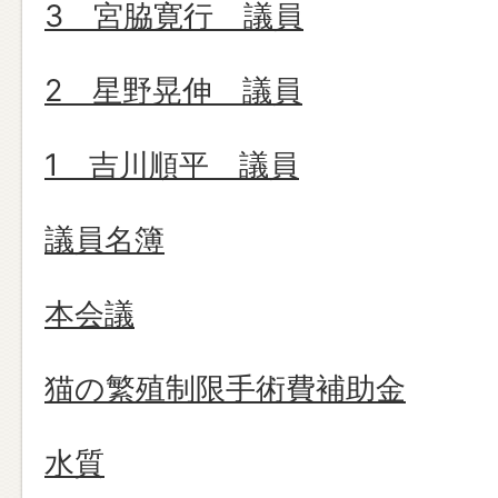
3 宮脇寛行 議員
2 星野晃伸 議員
1 吉川順平 議員
議員名簿
本会議
猫の繁殖制限手術費補助金
水質