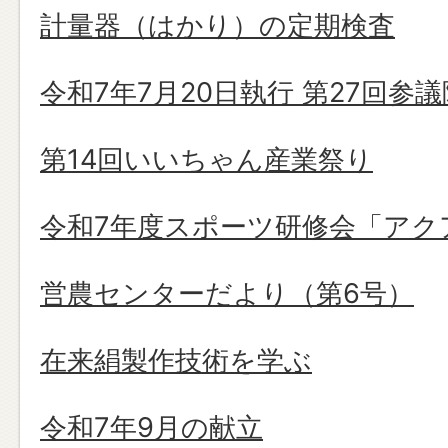
計量器（はかり）の定期検査
令和7年7月20日執行 第27回参
第14回いいちゃん産業祭り
令和7年度スポーツ研修会「アク
営農センターだより（第6号）
在来絹製作技術を学ぶ
令和7年9月の献立