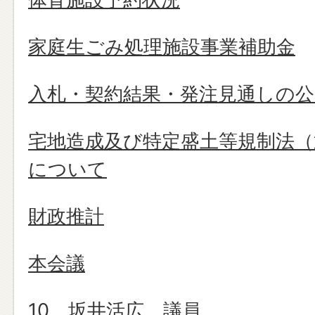
家庭生ごみ処理施設事業補助金
入札・契約結果・発注見通しの公
宅地造成及び特定盛土等規制法（
について
財政推計
本会議
10 坂井活広 議員