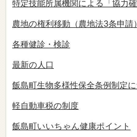
特定技能所属機関による「協力確
農地の権利移動（農地法3条申請
各種健診・検診
最新の人口
飯島町生物多様性保全条例制定
軽自動車税の制度
飯島町いいちゃん健康ポイント