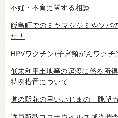
不妊・不育に関する相談
飯島町でのミヤマシジミやソバ
た！
HPVワクチン(子宮頸がんワク
低未利用土地等の譲渡に係る所
特例措置について
道の駅花の里いいじまの「眺望
議員新型コロナウイルス感染調