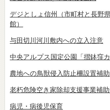
デジとしょ信州（市町村と長野
館）
与田切川河川敷内への立入注意
中央アルプス国定公園「摺鉢窪
農地への鳥獣侵入防止柵設置補助
老朽危険空き家除却支援事業補助
病児・病後児保育