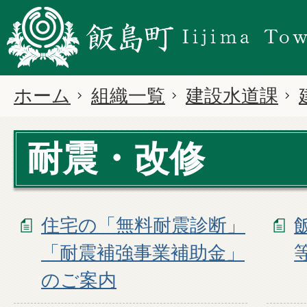
ホーム
組織一覧
建設水道課
耐震・改修
住宅の「無料耐震診断」
「耐震補強事業補助金」
のご案内