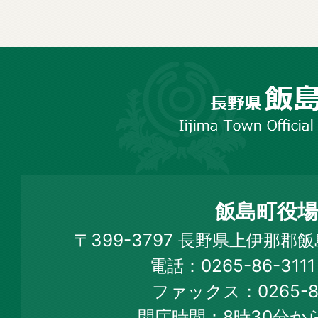
長
野
市
飯
島
町
飯島町役場
Iijima
〒399-3797 長野県上伊那郡
Town
電話：0265-86-31
Official
ファックス：0265-86
Web
開庁時間：8時30分から