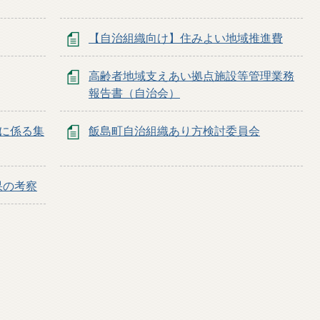
【自治組織向け】住みよい地域推進費
高齢者地域支えあい拠点施設等管理業務
報告書（自治会）
に係る集
飯島町自治組織あり方検討委員会
果の考察