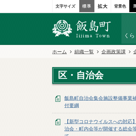
文字サイズ
背景色
くら
ホーム
組織一覧
企画政策課
区・自治会
飯島町自治会集会施設整備事業
付要綱
【新型コロナウイルスへの対応
治会・町内会等が開催する総会