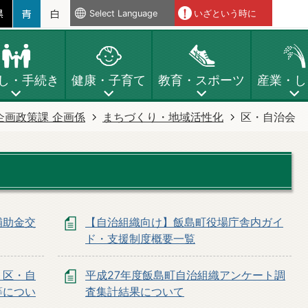
Select Language
いざという時に
し・手続き
健康・子育て
教育・スポーツ
産業・し
企画政策課 企画係
まちづくり・地域活性化
区・自治会
補助金交
【自治組織向け】飯島町役場庁舎内ガイ
ド・支援制度概要一覧
】区・自
平成27年度飯島町自治組織アンケート調
等につい
査集計結果について