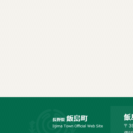
長
飯
野
市
〒3
飯