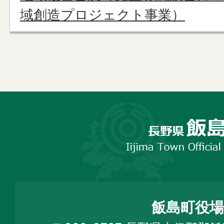
域創造プロジェクト事業）
長
野
市
飯
島
町
飯島町役場
Iijima