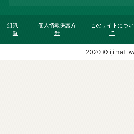
組織一
個人情報保護方
このサイトについ
覧
針
て
2020 ©IijimaTo