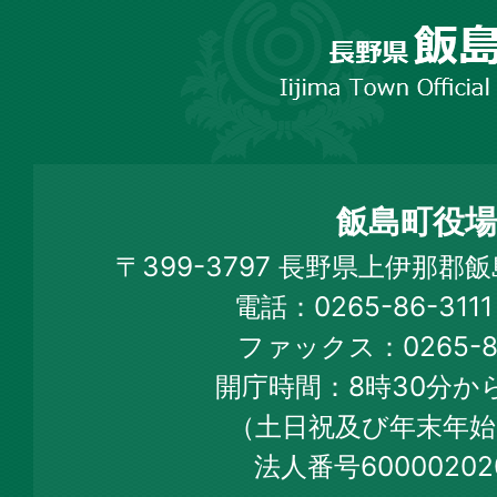
長
野
市
飯
島
町
飯島町役場
Iijima
〒399-3797 長野県上伊那郡
Town
電話：0265-86-31
Official
ファックス：0265-86
Web
開庁時間：8時30分から
Site
（土日祝及び年末年始
法人番号60000202