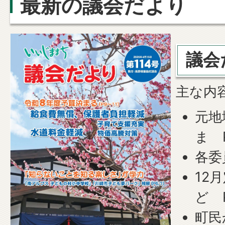
最新の議会だより
議会
主な内
元地
ま 
各委
12
ど P
町民