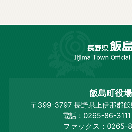
長
野
市
飯
島
町
飯島町役場
Iijima
〒399-3797 長野県上伊那郡
Town
電話：0265-86-31
Official
ファックス：0265-86
Web